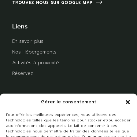
TROUVEZ NOUS SUR GOOGLE MAP
Liens
En savoir plus
Nos Hébergements
Activités à proximité
Réservez
Gérer le consentement
Pour offrir les meilleures expériences, nous utilisons des
technologies telles que les témoins pour stocker et/ou accéder
aux informations des appareils. Le fait de consentir à ces
technologies nous permettra de traiter des données telles que
le comportement de navigation ou les ID uniques sur ce site. Le