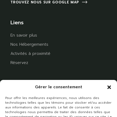
TROUVEZ NOUS SUR GOOGLE MAP
Liens
En savoir plus
Nos Hébergements
Activités à proximité
Réservez
Gérer le consentement
Pour offrir les meilleures expériences, nous utilisons des
technologies telles que les témoins pour stocker et/ou accéder
aux informations des appareils. Le fait de consentir à ces
technologies nous permettra de traiter des données telles que
le comportement de navigation ou les ID uniques sur ce site. Le