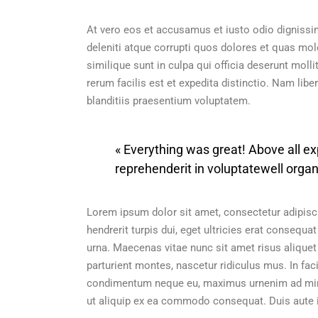
At vero eos et accusamus et iusto odio digniss
deleniti atque corrupti quos dolores et quas mole
similique sunt in culpa qui officia deserunt moll
rerum facilis est et expedita distinctio. Nam li
blanditiis praesentium voluptatem.
« Everything was great! Above all exp
reprehenderit in voluptatewell organ
Lorem ipsum dolor sit amet, consectetur adipisci
hendrerit turpis dui, eget ultricies erat consequ
urna. Maecenas vitae nunc sit amet risus aliquet
parturient montes, nascetur ridiculus mus. In facil
condimentum neque eu, maximus urnenim ad minim
ut aliquip ex ea commodo consequat. Duis aute ir