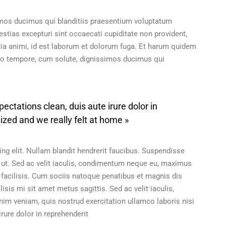
imos ducimus qui blanditiis praesentium voluptatum
stias excepturi sint occaecati cupiditate non provident,
itia animi, id est laborum et dolorum fuga. Et harum quidem
bero tempore, cum solute, dignissimos ducimus qui
ectations clean, duis aute irure dolor in
ized and we really felt at home »
ng elit. Nullam blandit hendrerit faucibus. Suspendisse
at ut. Sed ac velit iaculis, condimentum neque eu, maximus
 facilisis. Cum sociis natoque penatibus et magnis dis
isis mi sit amet metus sagittis. Sed ac velit iaculis,
 veniam, quis nostrud exercitation ullamco laboris nisi
ure dolor in reprehenderit