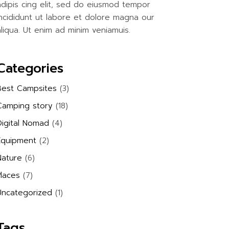
adipis cing elit, sed do eiusmod tempor
incididunt ut labore et dolore magna our
aliqua. Ut enim ad minim veniamuis.
Categories
Best Campsites
(3)
Camping story
(18)
Digital Nomad
(4)
Equipment
(2)
Nature
(6)
Places
(7)
Uncategorized
(1)
Tags